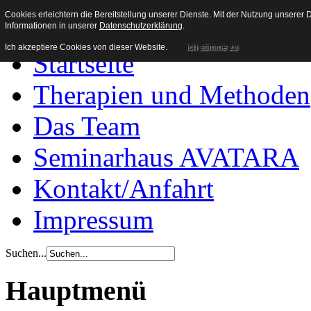
Heilpraxis Wachenroth
Cookies erleichtern die Bereitstellung unserer Dienste. Mit der Nutzung unserer
Informationen in unserer
Datenschutzerklärung
.
Ich akzeptiere Cookies von dieser Website.
ich stimme zu
Startseite
Therapien und Methoden
Das Team
Seminarhaus AVATARA
Kontakt/Anfahrt
Impressum
Suchen...
Hauptmenü