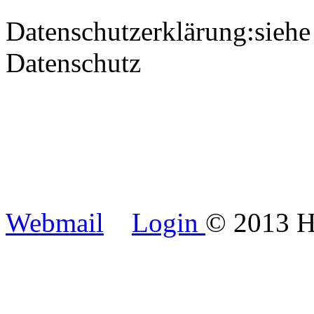
Datenschutzerklärung:siehe 
Datenschutz
Xnxx
Webmail
Login
© 2013 H
xnxx
shahwa