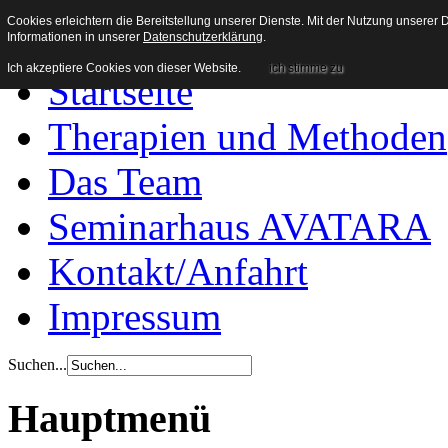
Heilpraxis Wachenroth
Cookies erleichtern die Bereitstellung unserer Dienste. Mit der Nutzung unserer
Informationen in unserer
Datenschutzerklärung
.
Ich akzeptiere Cookies von dieser Website.
ich stimme zu
Startseite
Therapien und Methoden
Das Team
Seminarhaus AVATARA
Kontakt/Anfahrt
Impressum
Suchen...
Hauptmenü