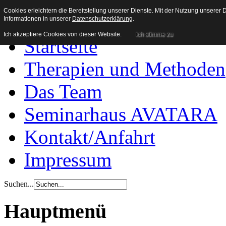
Heilpraxis Wachenroth
Cookies erleichtern die Bereitstellung unserer Dienste. Mit der Nutzung unserer
Informationen in unserer
Datenschutzerklärung
.
Ich akzeptiere Cookies von dieser Website.
ich stimme zu
Startseite
Therapien und Methoden
Das Team
Seminarhaus AVATARA
Kontakt/Anfahrt
Impressum
Suchen...
Hauptmenü