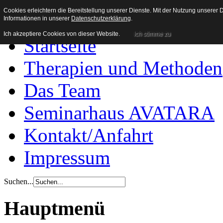
Heilpraxis Wachenroth
Cookies erleichtern die Bereitstellung unserer Dienste. Mit der Nutzung unserer
Informationen in unserer
Datenschutzerklärung
.
Ich akzeptiere Cookies von dieser Website.
ich stimme zu
Startseite
Therapien und Methoden
Das Team
Seminarhaus AVATARA
Kontakt/Anfahrt
Impressum
Suchen...
Hauptmenü